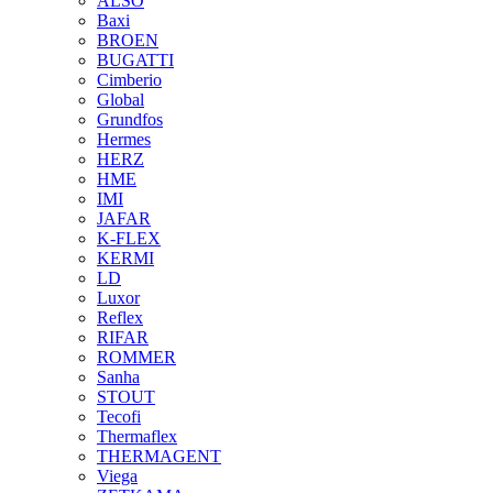
ALSO
Baxi
BROEN
BUGATTI
Cimberio
Global
Grundfos
Hermes
HERZ
HME
IMI
JAFAR
K-FLEX
KERMI
LD
Luxor
Reflex
RIFAR
ROMMER
Sanha
STOUT
Tecofi
Thermaflex
THERMAGENT
Viega