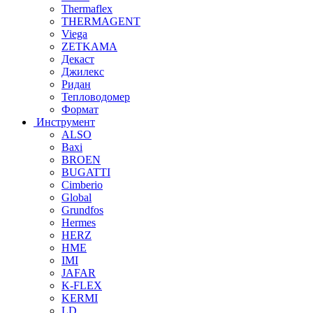
Thermaflex
THERMAGENT
Viega
ZETKAMA
Декаст
Джилекс
Ридан
Тепловодомер
Формат
Инструмент
ALSO
Baxi
BROEN
BUGATTI
Cimberio
Global
Grundfos
Hermes
HERZ
HME
IMI
JAFAR
K-FLEX
KERMI
LD