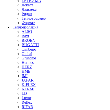
ZETKAMA
Декаст
Джилекс
Ридан
Тепловодомер
Формат
Теплоизоляция
ALSO
Baxi
BROEN
BUGATTI
Cimberio
Global
Grundfos
Hermes
HERZ
HME
IMI
JAFAR
K-FLEX
KERMI
LD
Luxor
Reflex
RIFAR