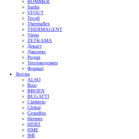
ROMMER
Sanha
STOUT
Tecofi
Thermaflex
THERMAGENT
Viega
ZETKAMA
Декаст
Джилекс
Ридан
Тепловодомер
Формат
Котлы
ALSO
Baxi
BROEN
BUGATTI
Cimberio
Global
Grundfos
Hermes
HERZ
HME
IMI