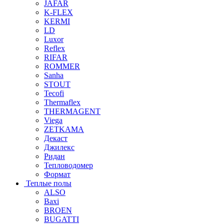
JAFAR
K-FLEX
KERMI
LD
Luxor
Reflex
RIFAR
ROMMER
Sanha
STOUT
Tecofi
Thermaflex
THERMAGENT
Viega
ZETKAMA
Декаст
Джилекс
Ридан
Тепловодомер
Формат
Теплые полы
ALSO
Baxi
BROEN
BUGATTI