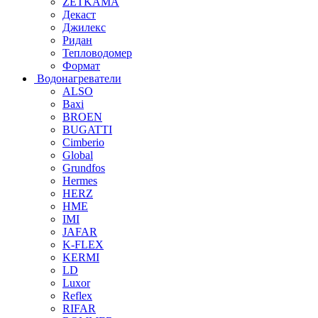
ZETKAMA
Декаст
Джилекс
Ридан
Тепловодомер
Формат
Водонагреватели
ALSO
Baxi
BROEN
BUGATTI
Cimberio
Global
Grundfos
Hermes
HERZ
HME
IMI
JAFAR
K-FLEX
KERMI
LD
Luxor
Reflex
RIFAR