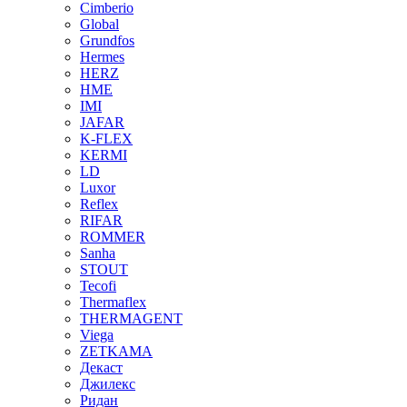
Cimberio
Global
Grundfos
Hermes
HERZ
HME
IMI
JAFAR
K-FLEX
KERMI
LD
Luxor
Reflex
RIFAR
ROMMER
Sanha
STOUT
Tecofi
Thermaflex
THERMAGENT
Viega
ZETKAMA
Декаст
Джилекс
Ридан