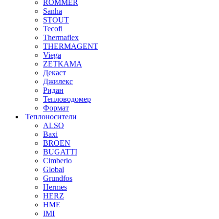
ROMMER
Sanha
STOUT
Tecofi
Thermaflex
THERMAGENT
Viega
ZETKAMA
Декаст
Джилекс
Ридан
Тепловодомер
Формат
Теплоносители
ALSO
Baxi
BROEN
BUGATTI
Cimberio
Global
Grundfos
Hermes
HERZ
HME
IMI