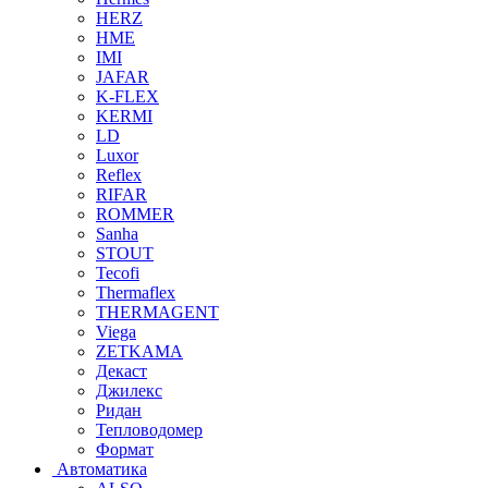
HERZ
HME
IMI
JAFAR
K-FLEX
KERMI
LD
Luxor
Reflex
RIFAR
ROMMER
Sanha
STOUT
Tecofi
Thermaflex
THERMAGENT
Viega
ZETKAMA
Декаст
Джилекс
Ридан
Тепловодомер
Формат
Автоматика