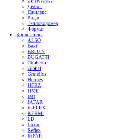
ZETKAMA
Декаст
Джилекс
Ридан
Тепловодомер
Формат
Конвекторы
ALSO
Baxi
BROEN
BUGATTI
Cimberio
Global
Grundfos
Hermes
HERZ
HME
IMI
JAFAR
K-FLEX
KERMI
LD
Luxor
Reflex
RIFAR