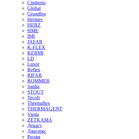
Cimberio
Global
Grundfos
Hermes
HERZ
HME
IMI
JAFAR
K-FLEX
KERMI
LD
Luxor
Reflex
RIFAR
ROMMER
Sanha
STOUT
Tecofi
Thermaflex
THERMAGENT
Viega
ZETKAMA
Декаст
Джилекс
Ридан