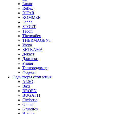
Luxor
Reflex
RIFAR
ROMMER
Sanha
STOUT
Tecofi
Thermaflex
THERMAGENT
Viega
ZETKAMA
Декаст
Джилекс
Ридан
Тепловодомер
Формат
Радиаторы отопления
ALSO
Baxi
BROEN
BUGATTI
Cimberio
Global
Grundfos
Hermes