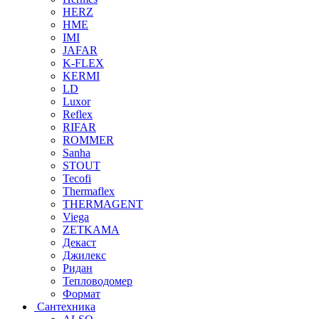
HERZ
HME
IMI
JAFAR
K-FLEX
KERMI
LD
Luxor
Reflex
RIFAR
ROMMER
Sanha
STOUT
Tecofi
Thermaflex
THERMAGENT
Viega
ZETKAMA
Декаст
Джилекс
Ридан
Тепловодомер
Формат
Сантехника