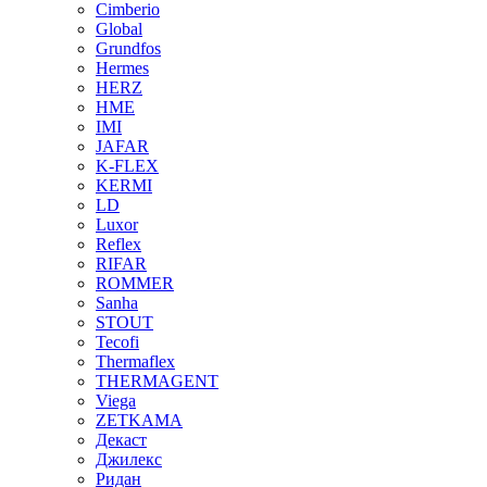
Cimberio
Global
Grundfos
Hermes
HERZ
HME
IMI
JAFAR
K-FLEX
KERMI
LD
Luxor
Reflex
RIFAR
ROMMER
Sanha
STOUT
Tecofi
Thermaflex
THERMAGENT
Viega
ZETKAMA
Декаст
Джилекс
Ридан