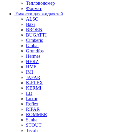
Тепловодомер
Формат
Емкости для жидкостей
ALSO
Baxi
BROEN
BUGATTI
Cimberio
Global
Grundfos
Hermes
HERZ
HME
IMI
JAFAR
K-FLEX
KERMI
LD
Luxor
Reflex
RIFAR
ROMMER
Sanha
STOUT
Tecofi