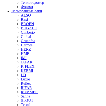
Тепловодомер
Формат
Мембранные баки
ALSO
Baxi
BROEN
BUGATTI
Cimberio
Global
Grundfos
Hermes
HERZ
HME
IMI
JAFAR
K-FLEX
KERMI
LD
Luxor
Reflex
RIFAR
ROMMER
Sanha
STOUT
Tecofi