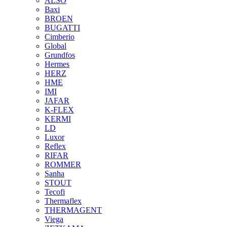
ALSO
Baxi
BROEN
BUGATTI
Cimberio
Global
Grundfos
Hermes
HERZ
HME
IMI
JAFAR
K-FLEX
KERMI
LD
Luxor
Reflex
RIFAR
ROMMER
Sanha
STOUT
Tecofi
Thermaflex
THERMAGENT
Viega