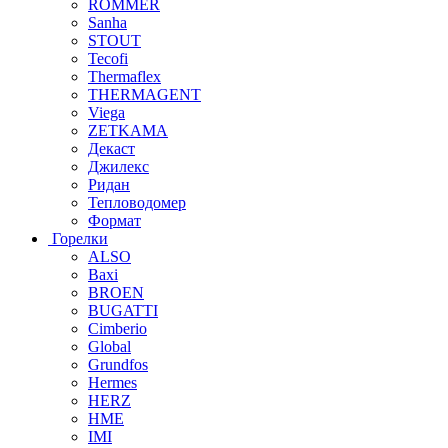
ROMMER
Sanha
STOUT
Tecofi
Thermaflex
THERMAGENT
Viega
ZETKAMA
Декаст
Джилекс
Ридан
Тепловодомер
Формат
Горелки
ALSO
Baxi
BROEN
BUGATTI
Cimberio
Global
Grundfos
Hermes
HERZ
HME
IMI