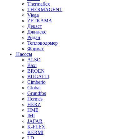
Thermaflex
THERMAGENT
Viega
ZETKAMA
Декаст
Джилекс
Ридан
Тепловодомер
Формат
Насосы
ALSO
Baxi
BROEN
BUGATTI
Cimberio
Global
Grundfos
Hermes
HERZ
HME
IMI
JAFAR
K-FLEX
KERMI
LD