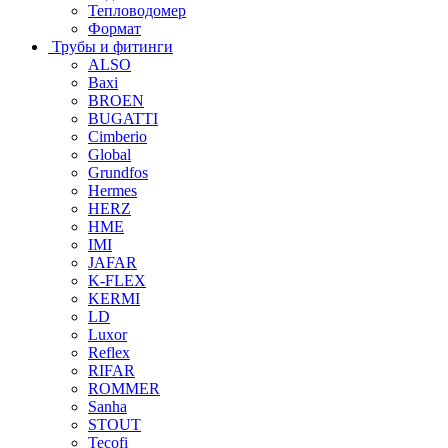
Тепловодомер
Формат
Трубы и фитинги
ALSO
Baxi
BROEN
BUGATTI
Cimberio
Global
Grundfos
Hermes
HERZ
HME
IMI
JAFAR
K-FLEX
KERMI
LD
Luxor
Reflex
RIFAR
ROMMER
Sanha
STOUT
Tecofi