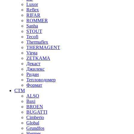
Luxor
Reflex
RIFAR
ROMMER
Sanha
STOUT
Tecofi
Thermaflex
THERMAGENT
Viega
ZETKAMA
Декаст
Джилекс
Ридан
Тепловодомер
Формат
СТМ
ALSO
Baxi
BROEN
BUGATTI
Cimberio
Global
Grundfos
Hermes