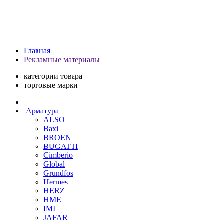
Главная
Рекламные материалы
категории товара
торговые марки
Арматура
ALSO
Baxi
BROEN
BUGATTI
Cimberio
Global
Grundfos
Hermes
HERZ
HME
IMI
JAFAR