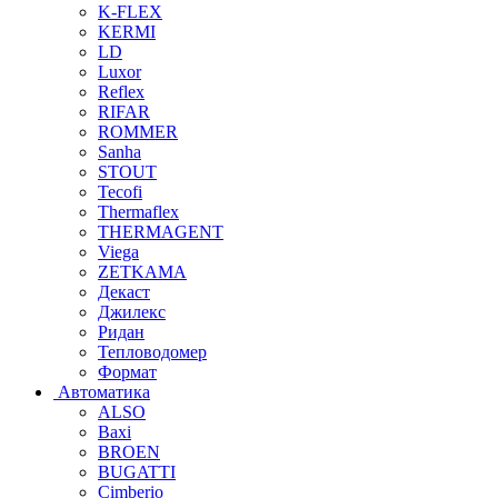
K-FLEX
KERMI
LD
Luxor
Reflex
RIFAR
ROMMER
Sanha
STOUT
Tecofi
Thermaflex
THERMAGENT
Viega
ZETKAMA
Декаст
Джилекс
Ридан
Тепловодомер
Формат
Автоматика
ALSO
Baxi
BROEN
BUGATTI
Cimberio